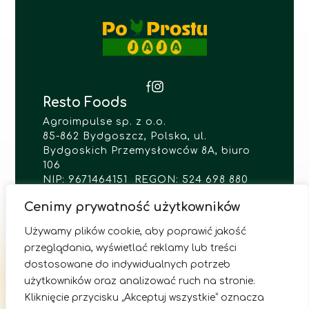
Resto Foods
Agroimpulse sp. z o.o.
85-862 Bydgoszcz, Polska, ul.
Bydgoskich Przemysłowców 8A, biuro
106
NIP: 9671464151 REGON: 524 698 880
KRS: 0001024321
Cenimy prywatność użytkowników
Używamy plików cookie, aby poprawić jakość
INFO@AGROIMPULSE.EU
przeglądania, wyświetlać reklamy lub treści
+48731048261
dostosowane do indywidualnych potrzeb
użytkowników oraz analizować ruch na stronie.
Kliknięcie przycisku „Akceptuj wszystkie” oznacza