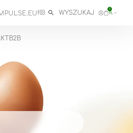
0
MPULSE.EU
PL
AKT
B2B