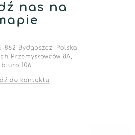
dź nas na
mapie
5-862 Bydgoszcz, Polska,
ich Przemysłowców 8A,
biuro 106
jdź do kontaktu