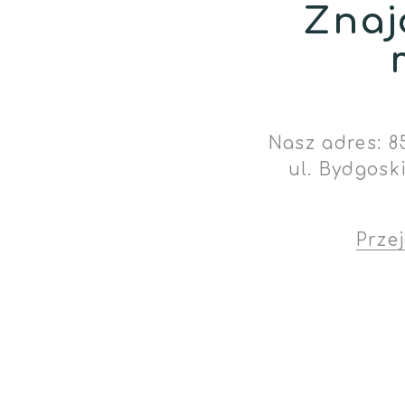
Znaj
Nasz adres: 8
ul. Bydgosk
Prze