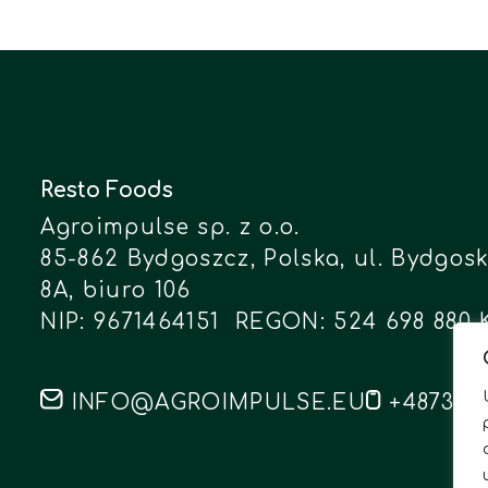
Resto Foods
Agroimpulse sp. z o.o.
85-862 Bydgoszcz, Polska, ul. Bydgo
8A, biuro 106
NIP: 9671464151 REGON: 524 698 880 
INFO@AGROIMPULSE.EU
+487310