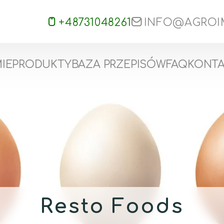
+48731048261
INFO@AGROI
MIE
PRODUKTY
BAZA PRZEPISÓW
FAQ
KONT
Resto Foods