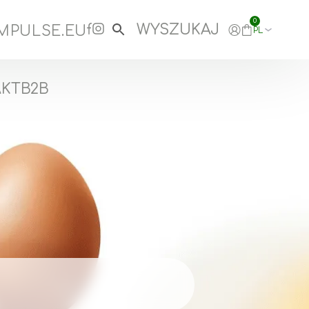
0
MPULSE.EU
PL
AKT
B2B