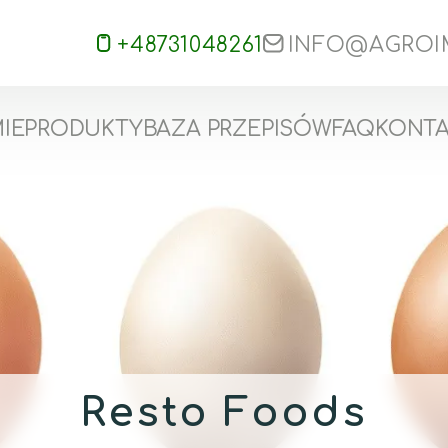
+48731048261
INFO@AGROI
MIE
PRODUKTY
BAZA PRZEPISÓW
FAQ
KONT
Resto Foods