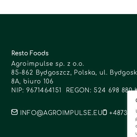
Resto Foods
Agroimpulse sp. z o.o.
85-862 Bydgoszcz, Polska, ul. Bydgo
8A, biuro 106
NIP: 9671464151 REGON: 524 698 880 
INFO@AGROIMPULSE.EU
+487310