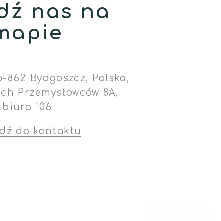
dź nas na
mapie
5-862 Bydgoszcz, Polska,
ich Przemysłowców 8A,
biuro 106
jdź do kontaktu