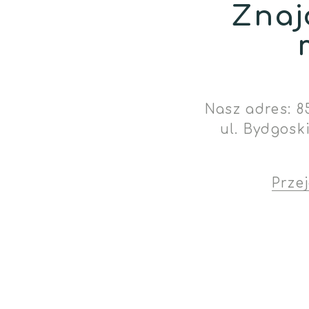
Znaj
Nasz adres: 8
ul. Bydgosk
Prze