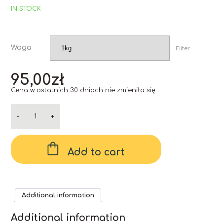
IN STOCK
Waga
Filter
95,00
zł
Cena w ostatnich 30 dniach nie zmieniła się
-
+
Product
5
quantity
Add to cart
Additional information
Additional information