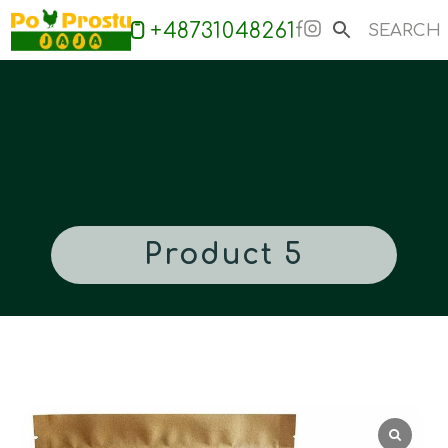
+48731048261
Product 5